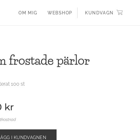
OM MIG
WEBSHOP
KUNDVAGN
 frostade pärlor
terat 100 st
0
kr
ktkostnad
LÄGG I KUNDVAGNEN