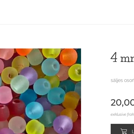
4 mm
säljes osor
20,0
exklusive fra