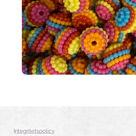
I
ntegritetspolicy