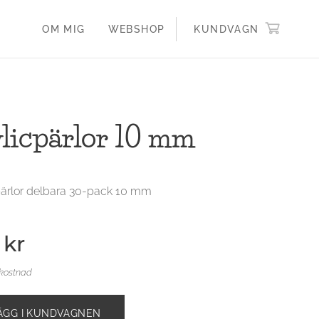
OM MIG
WEBSHOP
KUNDVAGN
licpärlor 10 mm
rlor delbara 30-pack 10 mm
kr
tkostnad
ÄGG I KUNDVAGNEN