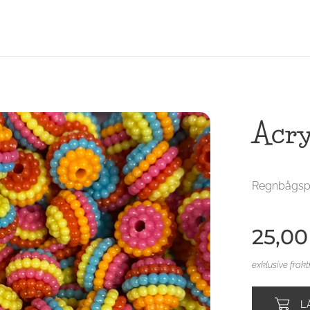
Acry
Regnbågspä
25,00
exklusive frak
L