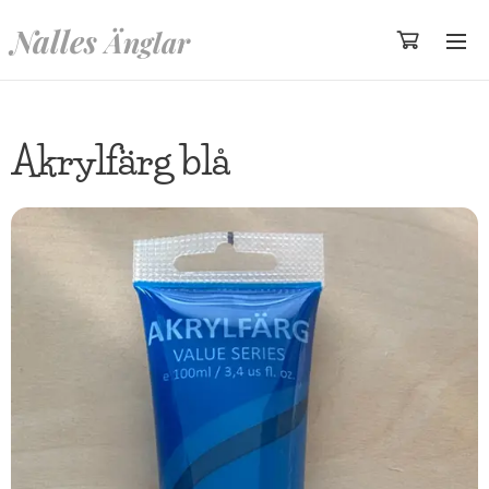
Nalles
Änglar
Akrylfärg blå