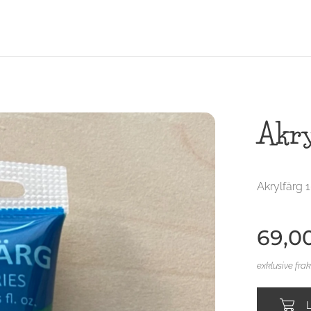
Akry
Akrylfärg 
69,0
exklusive fra