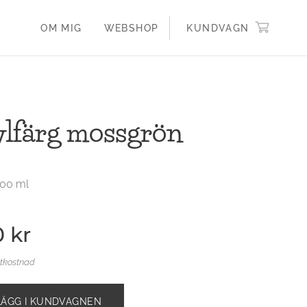
OM MIG
WEBSHOP
KUNDVAGN
lfärg mossgrön
100 ml
0
kr
ktkostnad
LÄGG I KUNDVAGNEN