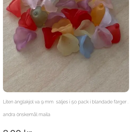
Liten änglakjol va 9 mm säljes i 50 pack i blandade färger .
andra önskemål maila