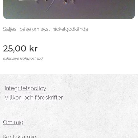
Säljes i påse om 25st nickelgodkända
25,00
kr
exklusive fraktkostnad
I
ntegritetspolicy
Villkor och föreskrifter
Om mig
Kontakta mig