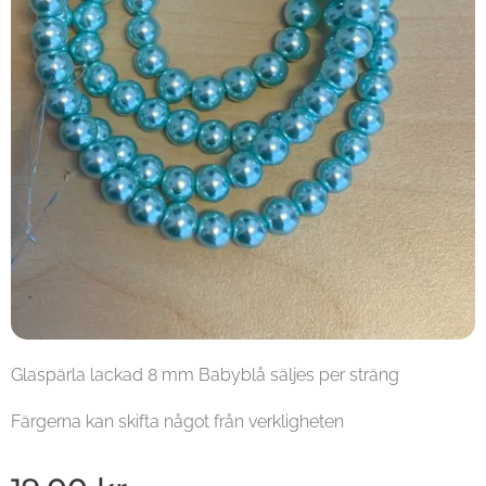
Glaspärla lackad 8 mm Babyblå säljes per sträng
Färgerna kan skifta något från verkligheten