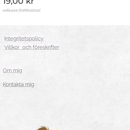
19,00
kr
exklusive fraktkostnad
I
ntegritetspolicy
Villkor och föreskrifter
Om mig
Kontakta mig