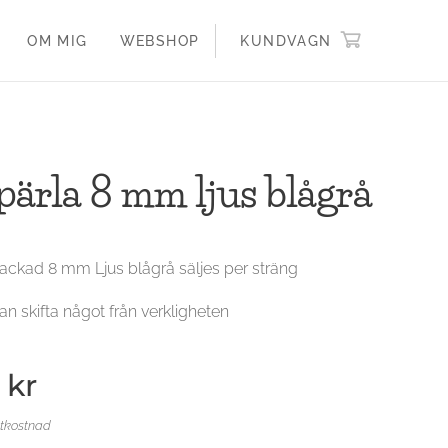
OM MIG
WEBSHOP
KUNDVAGN
pärla 8 mm ljus blågrå
lackad 8 mm Ljus blågrå säljes per sträng
an skifta något från verkligheten
kr
ktkostnad