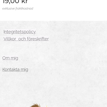
19,00
kr
exklusive fraktkostnad
I
ntegritetspolicy
Villkor och föreskrifter
Om mig
Kontakta mig