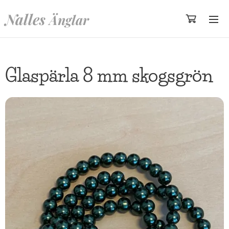
Nalles
Änglar
Glaspärla 8 mm skogsgrön