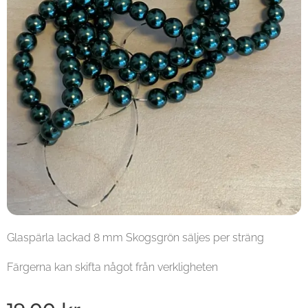
Glaspärla lackad 8 mm Skogsgrön säljes per sträng
Färgerna kan skifta något från verkligheten