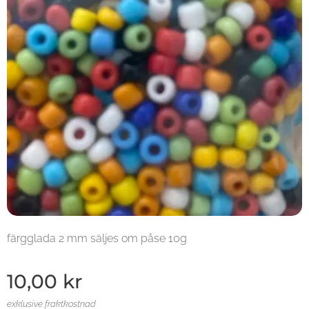
färgglada 2 mm säljes om påse 10g
10,00
kr
exklusive fraktkostnad