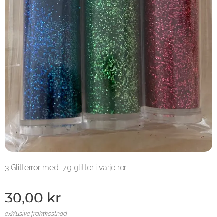
3 Glitterrör med 7g glitter i varje rör
30,00
kr
exklusive fraktkostnad