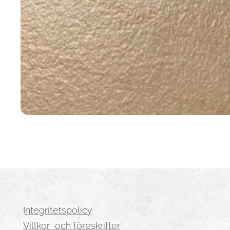
I
ntegritetspolicy
Villkor och föreskrifter