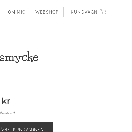
OM MIG
WEBSHOP
KUNDVAGN
ssmycke
kr
ktkostnad
LÄGG I KUNDVAGNEN