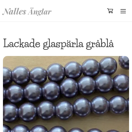
Nalles
Änglar
Lackade glaspärla gråblå