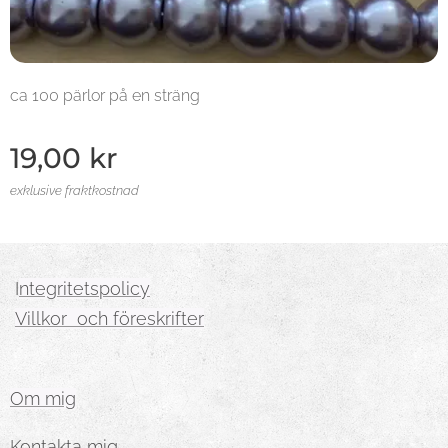
ca 100 pärlor på en sträng
19,00
kr
exklusive fraktkostnad
I
ntegritetspolicy
Villkor och föreskrifter
Om mig
Kontakta mig