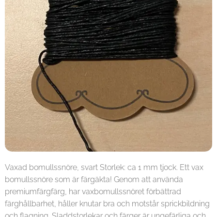
Vaxad bomullssnöre, svart Storlek: ca 1 mm tjock. Ett vax
bomullssnöre som är färgäkta! Genom att använda
premiumfärgfärg, har vaxbomullssnöret förbättrad
färghållbarhet, håller knutar bra och motstår sprickbildning
och flagning. Sladdstorlekar och färger är ungefärliga och