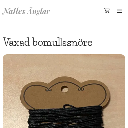
Nalles
Änglar
Vaxad bomullssnöre