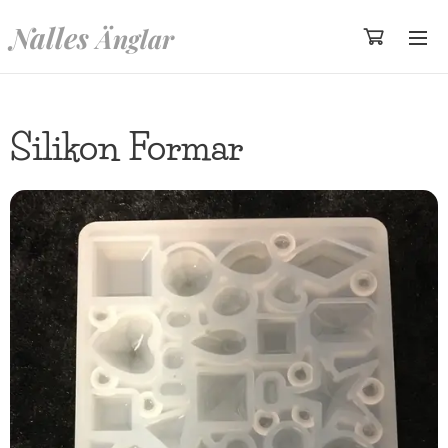
Nalles
Änglar
Silikon Formar
39:-