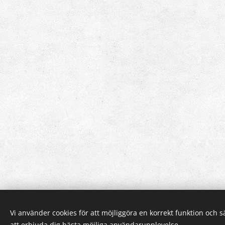
Vi använder cookies för att möjliggöra en korrekt funktion och 
att erbjuda dig bästa möjliga användarupplevelse.