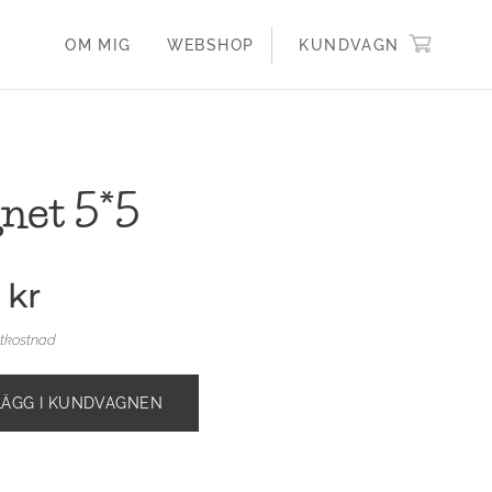
OM MIG
WEBSHOP
KUNDVAGN
net 5*5
kr
ktkostnad
LÄGG I KUNDVAGNEN