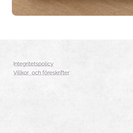
I
ntegritetspolicy
Villkor och föreskrifter