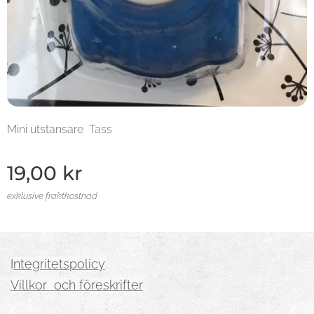
Mini utstansare Tass
19,00
kr
exklusive fraktkostnad
I
ntegritetspolicy
Villkor och föreskrifter