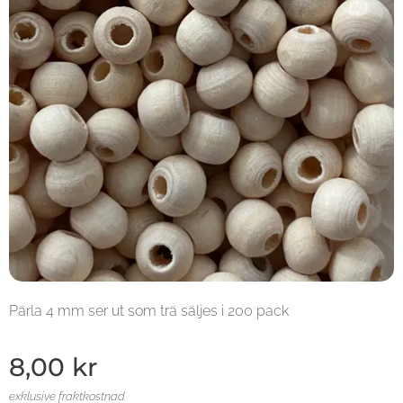
Pärla 4 mm ser ut som trä säljes i 200 pack
8,00
kr
exklusive fraktkostnad