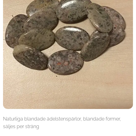
Naturliga blandade ädelstenspärlor, blandade former,
säljes per sträng