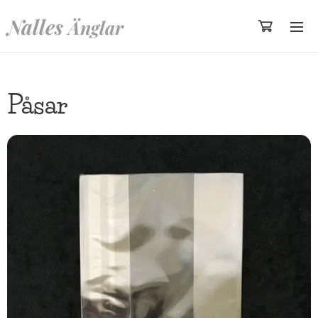
Nalles
Änglar
Påsar