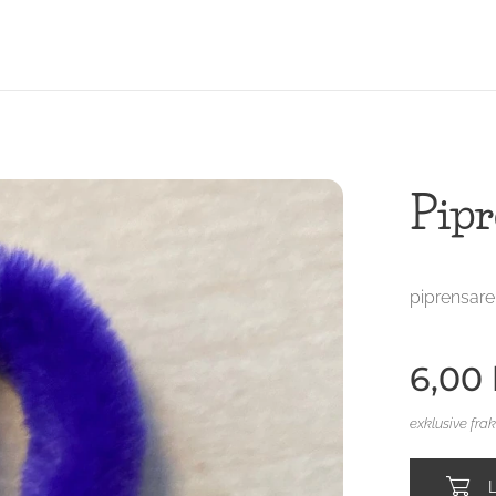
Pipr
piprensare
6,00
exklusive fra