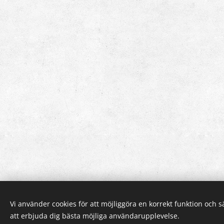
Vi använder cookies för att möjliggöra en korrekt funktion och 
att erbjuda dig bästa möjliga användarupplevelse.