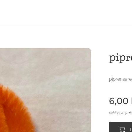
pipr
piprensare
6,00
exklusive fra