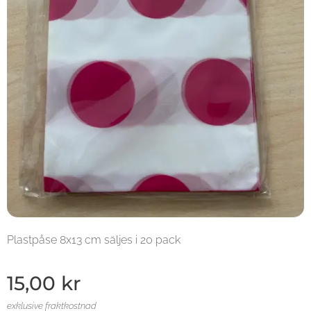
Plastpåse 8x13 cm säljes i 20 pack
15,00
kr
exklusive fraktkostnad