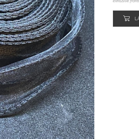
exklusive frak
L