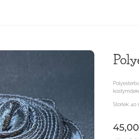
Poly
Polyesterba
kostymdekor
Storlek: 40
45,00