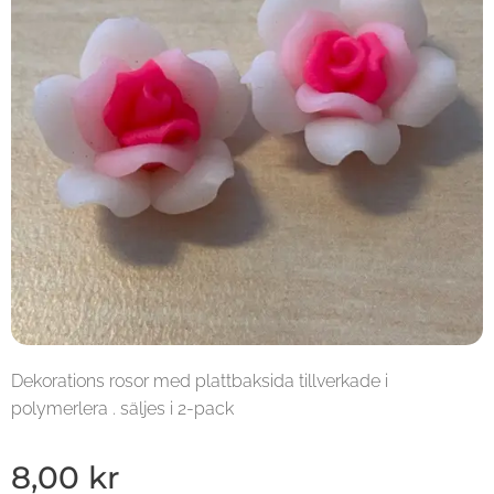
Dekorations rosor med plattbaksida tillverkade i
polymerlera . säljes i 2-pack
8,00
kr