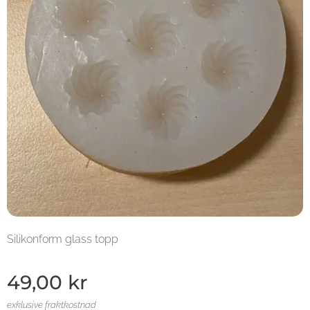
Silikonform glass topp
49,00
kr
exklusive fraktkostnad