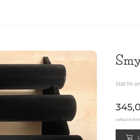
Smyc
Ställ för 
345,
exklusive fra