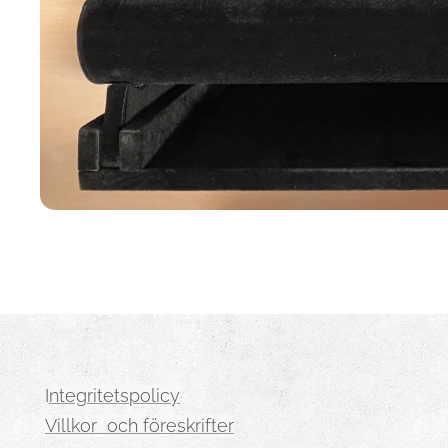
I
ntegritetspolicy
Villkor och föreskrifter