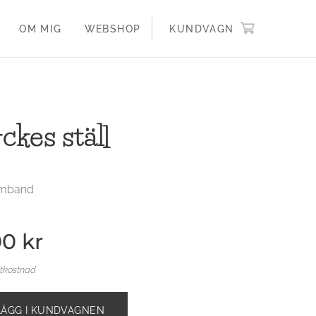
OM MIG
WEBSHOP
KUNDVAGN
kes ställ
armband
00
kr
ktkostnad
LÄGG I KUNDVAGNEN