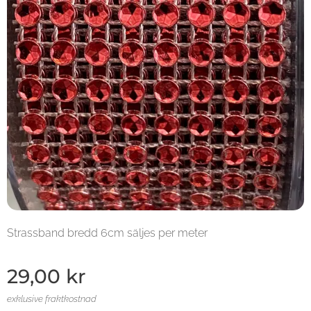
Strassband bredd 6cm säljes per meter
29,00
kr
exklusive fraktkostnad