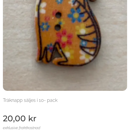
Träknapp säljes i 10- pack
20,00
kr
exklusive fraktkostnad