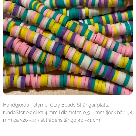
Handgjorda Polymer Clay Beads Strängar platta
rundaStorlek: cirka 4 mm i diameter, 0,5-1 mm tjock hål: 1,8
mm ca 320 -447 st trådens längd 40 -41 cm