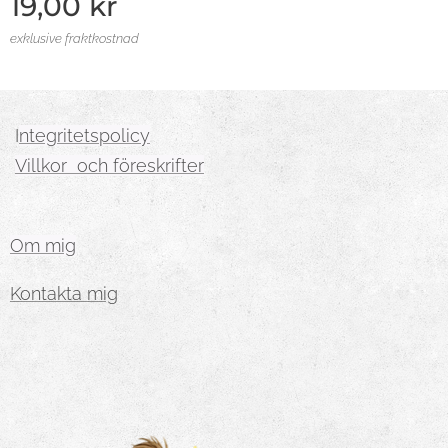
19,00
kr
exklusive fraktkostnad
I
ntegritetspolicy
Villkor och föreskrifter
Om mig
Kontakta mig